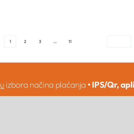
1
2
3
…
11
ju
izbora načina plaćanja
• IPS/Qr, apl