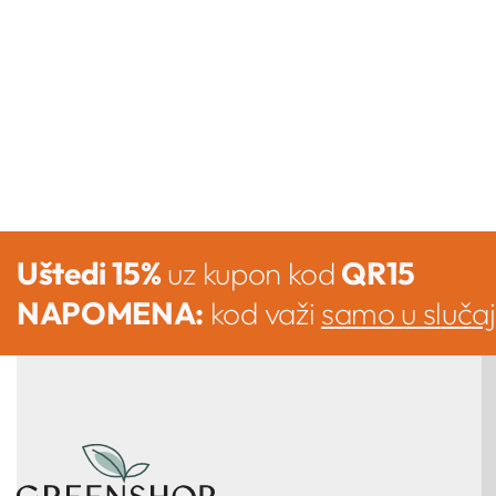
NASTAVITE SA ČITANJEM
Uštedi 15%
uz kupon kod
QR15
NAPOMENA:
kod važi
samo u sluča