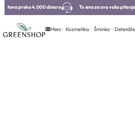
stava preko 4.000 dinara​
Tu smo za sva vaša pitanja​
Meni
Kozmetika
Šminka
Deterdže