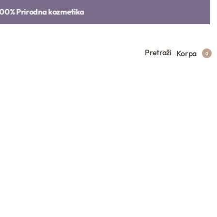
% Prirodna kozmetika​
Pretraži
Korpa
0