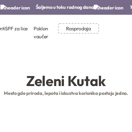
Šaljemo u toku radnog dana​
100
nti
SPF za lice
Poklon
Rasprodaja
vaučer
Zeleni Kutak
Mesto gde priroda, lepota i iskustva korisnika postaju jedno.