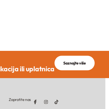
Saznajte više
ikacija ili uplatnica
Zapratite nas