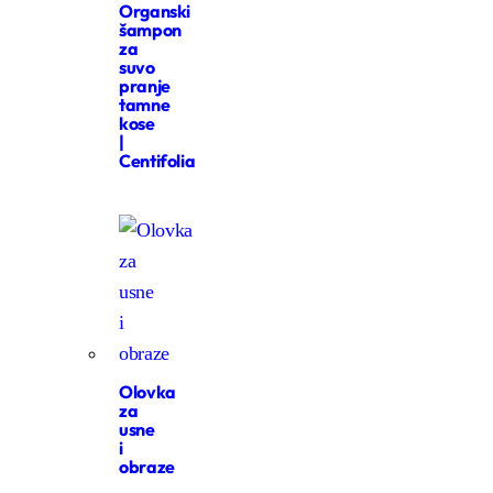
Organski
šampon
za
suvo
pranje
tamne
kose
|
Centifolia
Olovka
za
usne
i
obraze