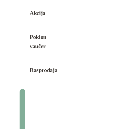
Akcija
Poklon
vaučer
Rasprodaja
Marija O.
Beograd