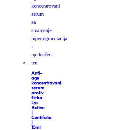
Anti-
age
koncentrovani
serum
protiv
fleka
Lys
Active
|
Centifolia
|
15ml