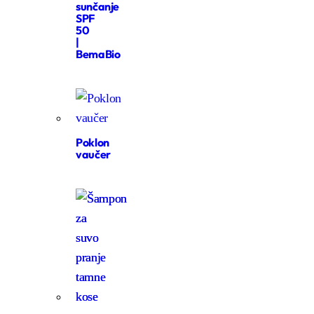
sunčanje
SPF
50
|
BemaBio
Poklon
vaučer