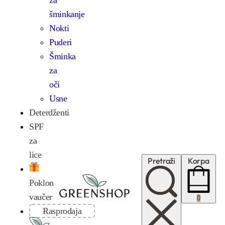
šminkanje
Nokti
Puderi
Šminka
za
oči
Usne
Deterdženti
SPF
za
lice
Pretraži
Korpa
Poklon
vaučer
0
Rasprodaja