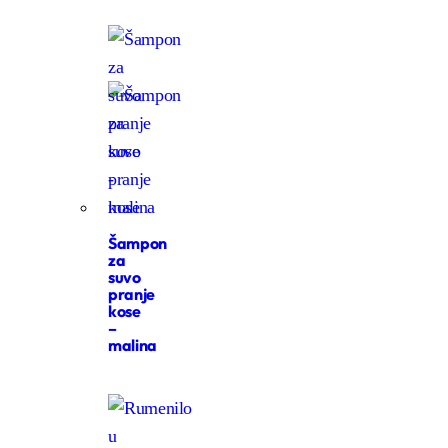
Šampon
za
suvo
pranje
kose
–
malina