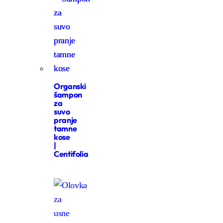
Organski
šampon
za
suvo
pranje
tamne
kose
|
Centifolia