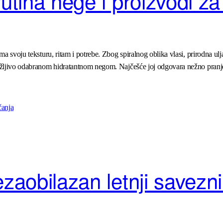
rutina nege i proizvodi za
Ima svoju teksturu, ritam i potrebe. Zbog spiralnog oblika vlasi, prirodna 
 pažljivo odabranom hidratantnom negom. Najčešće joj odgovara nežno pran
ezaobilazan letnji savez