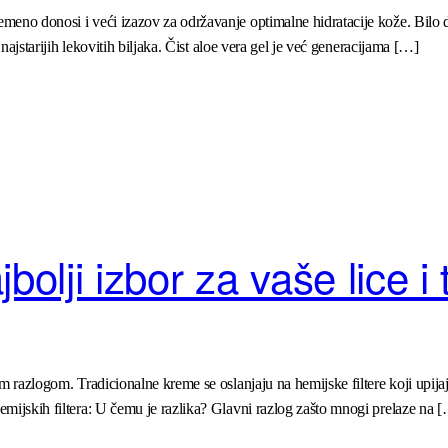
eno donosi i veći izazov za održavanje optimalne hidratacije kože. Bilo da 
 najstarijih lekovitih biljaka. Čist aloe vera gel je već generacijama […]
bolji izbor za vaše lice i 
im razlogom. Tradicionalne kreme se oslanjaju na hemijske filtere koji upij
emijskih filtera: U čemu je razlika? Glavni razlog zašto mnogi prelaze na 