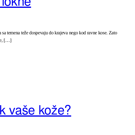
 lokne
ulja sa temena teže dospevaju do krajeva nego kod ravne kose. Zato
je, […]
nik vaše kože?