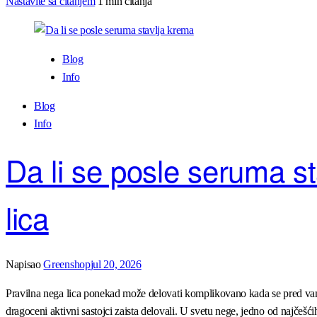
Nastavite sa čitanjem
1 min čitanja
Blog
Info
Blog
Info
Da li se posle seruma st
lica
Napisao
Greenshop
jul 20, 2026
Pravilna nega lica ponekad može delovati komplikovano kada se pred vama 
dragoceni aktivni sastojci zaista delovali. U svetu nege, jedno od najčešć