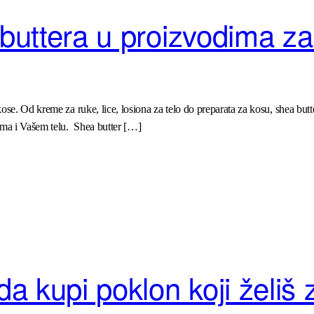
 buttera u proizvodima z
e. Od kreme za ruke, lice, losiona za telo do preparata za kosu, shea butter
ama i Vašem telu. Shea butter […]
 kupi poklon koji želiš 