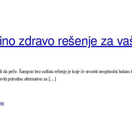
ino zdravo rešenje za va
ili da peče. Šampon bez sulfata rešenje je koje će stvoriti neophodni balans 
aviti prirodnu alternativu za […]