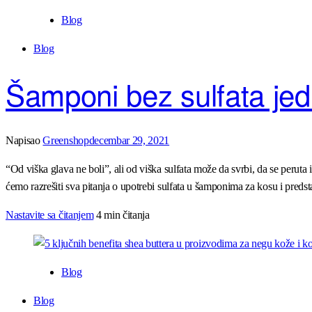
Blog
Blog
Šamponi bez sulfata jed
Napisao
Greenshop
decembar 29, 2021
“Od viška glava ne boli”, ali od viška sulfata može da svrbi, da se peruta 
ćemo razrešiti sva pitanja o upotrebi sulfata u šamponima za kosu i predst
Nastavite sa čitanjem
4 min čitanja
Blog
Blog