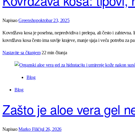
Kovrdžava kosa: tipovi, 
Napisao
Greenshop
oktobar 23, 2025
Kovrdžava kosa je posebna, nepredvidiva i prelepa, ali često i zahtevna. 
kovrdžava kosa često ima suvlje krajeve, manje sjaja i veću potrebu za
Nastavite sa čitanjem
22 min čitanja
Blog
Blog
Zašto je aloe vera gel n
Napisao
Marko Filić
jul 26, 2026