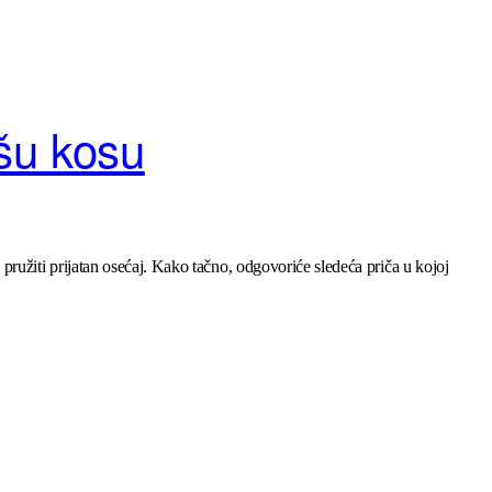
šu kosu
i pružiti prijatan osećaj. Kako tačno, odgovoriće sledeća priča u kojoj