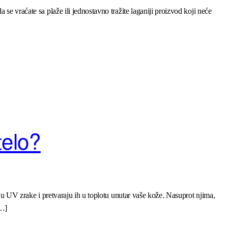
se vraćate sa plaže ili jednostavno tražite laganiji proizvod koji neće
telo?
aju UV zrake i pretvaraju ih u toplotu unutar vaše kože. Nasuprot njima,
[…]