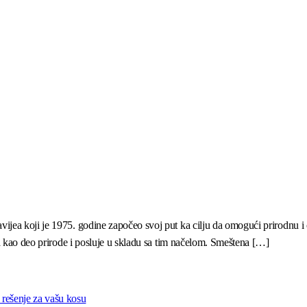
ijea koji je 1975. godine započeo svoj put ka cilju da omogući prirodnu i
ka kao deo prirode i posluje u skladu sa tim načelom. Smeštena […]