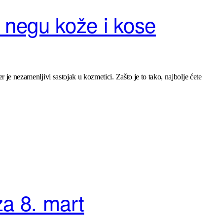
a negu kože i kose
 je nezamenljivi sastojak u kozmetici. Zašto je to tako, najbolje ćete
za 8. mart