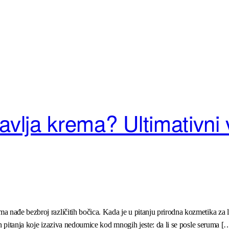
avlja krema? Ultimativni 
nađe bezbroj različitih bočica. Kada je u pitanju prirodna kozmetika za li
ih pitanja koje izaziva nedoumice kod mnogih jeste: da li se posle seruma [