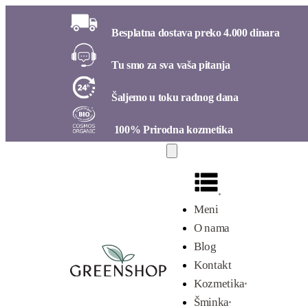
Besplatna dostava preko 4.000 dinara​
Tu smo za sva vaša pitanja​
Šaljemo u toku radnog dana​
100% Prirodna kozmetika​
Meni
O nama
Blog
Kontakt
Kozmetika
Šminka