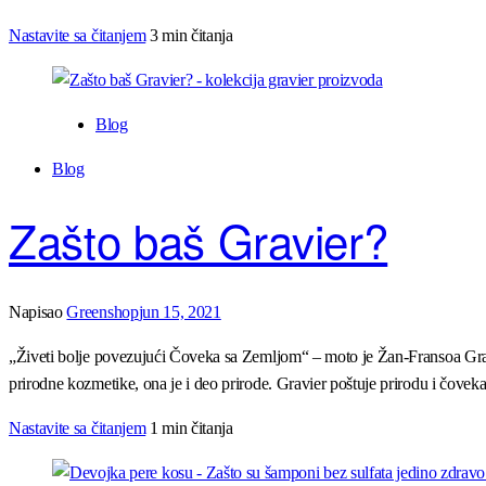
Nastavite sa čitanjem
3 min čitanja
Blog
Blog
Zašto baš Gravier?
Napisao
Greenshop
jun 15, 2021
„Živeti bolje povezujući Čoveka sa Zemljom“ – moto je Žan-Fransoa Grav
prirodne kozmetike, ona je i deo prirode. Gravier poštuje prirodu i čove
Nastavite sa čitanjem
1 min čitanja