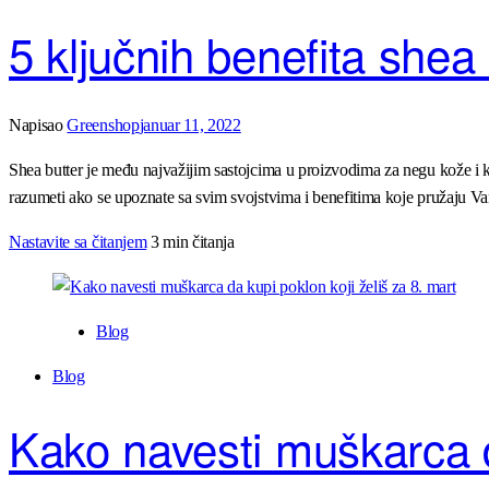
5 ključnih benefita shea
Napisao
Greenshop
januar 11, 2022
Shea butter je među najvažijim sastojcima u proizvodima za negu kože i kos
razumeti ako se upoznate sa svim svojstvima i benefitima koje pružaju V
Nastavite sa čitanjem
3 min čitanja
Blog
Blog
Kako navesti muškarca da