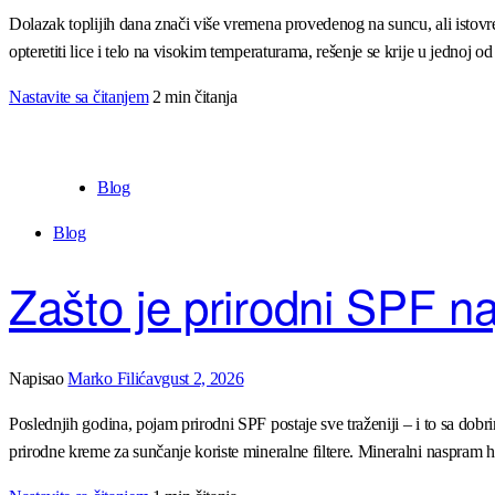
Dolazak toplijih dana znači više vremena provedenog na suncu, ali istovrem
opteretiti lice i telo na visokim temperaturama, rešenje se krije u jednoj od
Nastavite sa čitanjem
2 min čitanja
Blog
Blog
Zašto je prirodni SPF naj
Napisao
Marko Filić
avgust 2, 2026
Poslednjih godina, pojam prirodni SPF postaje sve traženiji – i to sa dobr
prirodne kreme za sunčanje koriste mineralne filtere. Mineralni naspram h