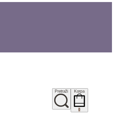
Pretraži
Korpa
0