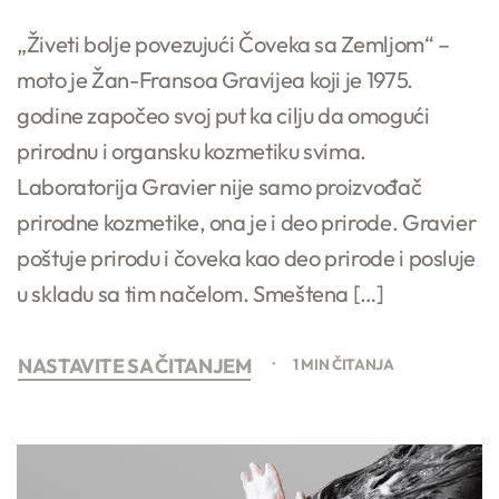
„Živeti bolje povezujući Čoveka sa Zemljom“ –
moto je Žan-Fransoa Gravijea koji je 1975.
godine započeo svoj put ka cilju da omogući
prirodnu i organsku kozmetiku svima.
Laboratorija Gravier nije samo proizvođač
prirodne kozmetike, ona je i deo prirode. Gravier
poštuje prirodu i čoveka kao deo prirode i posluje
u skladu sa tim načelom. Smeštena […]
NASTAVITE SA ČITANJEM
1 MIN ČITANJA