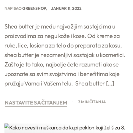
NAPISAO
GREENSHOP
JANUAR 11, 2022
Shea butter je među najvažijim sastojcima u
proizvodima za negu kože i kose. Od kreme za
ruke, lice, losiona za telo do preparata za kosu,
shea butter je nezamenljivi sastojak u kozmetici.
Zašto je to tako, najbolje ćete razumeti ako se
upoznate sa svim svojstvima i benefitima koje
pružaju Vama i Vašem telu. Shea butter […]
NASTAVITE SA ČITANJEM
3 MIN ČITANJA