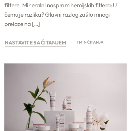
filtere. Mineralni naspram hemijskih filtera: U
čemu je razlika? Glavni razlog zašto mnogi
prelaze na […]
NASTAVITE SA ČITANJEM
1 MIN ČITANJA