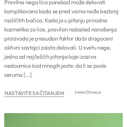
Pravilna nega lica ponekad može delovati
komplikovano kada se pred vama nađe bezbroj
različitih bočica. Kada je u pitanju prirodna
kozmetika za lice, pravilan redosled nanošenja
proizvoda je presudan faktor da bi dragoceni
aktivni sastojci zaista delovali. U svetu nege,
jedno od najčešćih pitanja koje izaziva
nedoumice kod mnogih jeste: da li se posle
seruma […]
NASTAVITE SA ČITANJEM
3 MIN ČITANJA