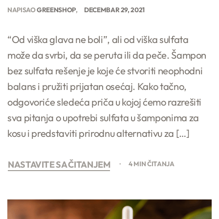
NAPISAO
GREENSHOP
DECEMBAR 29, 2021
“Od viška glava ne boli”, ali od viška sulfata
može da svrbi, da se peruta ili da peče. Šampon
bez sulfata rešenje je koje će stvoriti neophodni
balans i pružiti prijatan osećaj. Kako tačno,
odgovoriće sledeća priča u kojoj ćemo razrešiti
sva pitanja o upotrebi sulfata u šamponima za
kosu i predstaviti prirodnu alternativu za […]
NASTAVITE SA ČITANJEM
4 MIN ČITANJA