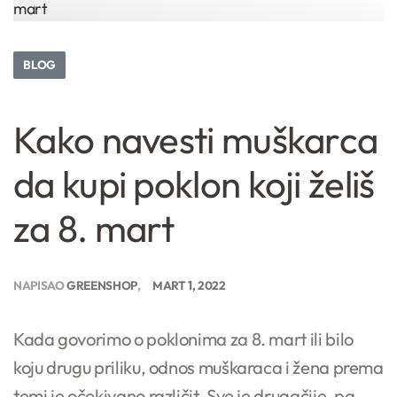
BLOG
Kako navesti muškarca
da kupi poklon koji želiš
za 8. mart
NAPISAO
GREENSHOP
MART 1, 2022
Kada govorimo o poklonima za 8. mart ili bilo
koju drugu priliku, odnos muškaraca i žena prema
temi je očekivano različit. Sve je drugačije, pa