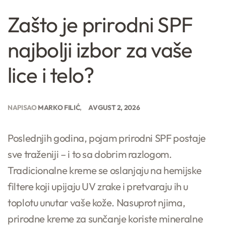
Zašto je prirodni SPF
najbolji izbor za vaše
lice i telo?
NAPISAO
MARKO FILIĆ
AVGUST 2, 2026
Poslednjih godina, pojam prirodni SPF postaje
sve traženiji – i to sa dobrim razlogom.
Tradicionalne kreme se oslanjaju na hemijske
filtere koji upijaju UV zrake i pretvaraju ih u
toplotu unutar vaše kože. Nasuprot njima,
prirodne kreme za sunčanje koriste mineralne