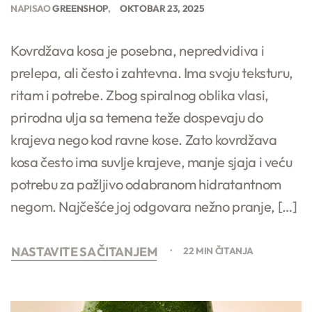
NAPISAO
GREENSHOP
OKTOBAR 23, 2025
Kovrdžava kosa je posebna, nepredvidiva i
prelepa, ali često i zahtevna. Ima svoju teksturu,
ritam i potrebe. Zbog spiralnog oblika vlasi,
prirodna ulja sa temena teže dospevaju do
krajeva nego kod ravne kose. Zato kovrdžava
kosa često ima suvlje krajeve, manje sjaja i veću
potrebu za pažljivo odabranom hidratantnom
negom. Najčešće joj odgovara nežno pranje, […]
NASTAVITE SA ČITANJEM
22 MIN ČITANJA