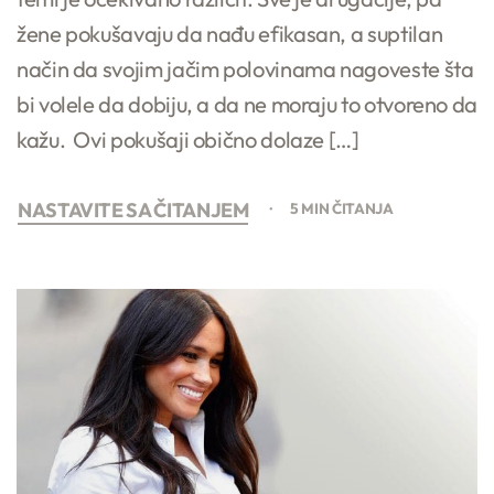
žene pokušavaju da nađu efikasan, a suptilan
način da svojim jačim polovinama nagoveste šta
bi volele da dobiju, a da ne moraju to otvoreno da
kažu. Ovi pokušaji obično dolaze […]
NASTAVITE SA ČITANJEM
5 MIN ČITANJA