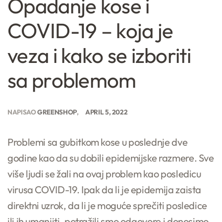
Opadanje kose i
COVID-19 – koja je
veza i kako se izboriti
sa problemom
NAPISAO
GREENSHOP
APRIL 5, 2022
Problemi sa gubitkom kose u poslednje dve
godine kao da su dobili epidemijske razmere. Sve
više ljudi se žali na ovaj problem kao posledicu
virusa COVID-19. Ipak da li je epidemija zaista
direktni uzrok, da li je moguće sprečiti posledice
ili ih umanjiti, potražili smo odgovore i donosimo