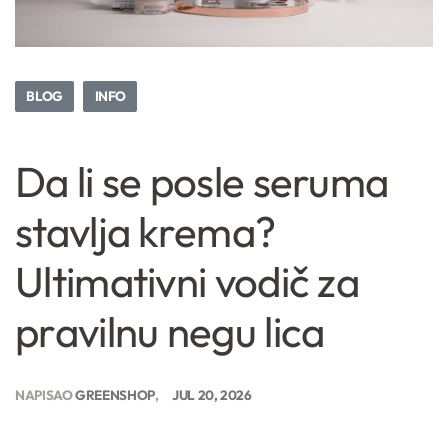
BLOG
INFO
Da li se posle seruma
stavlja krema?
Ultimativni vodič za
pravilnu negu lica
NAPISAO
GREENSHOP
JUL 20, 2026