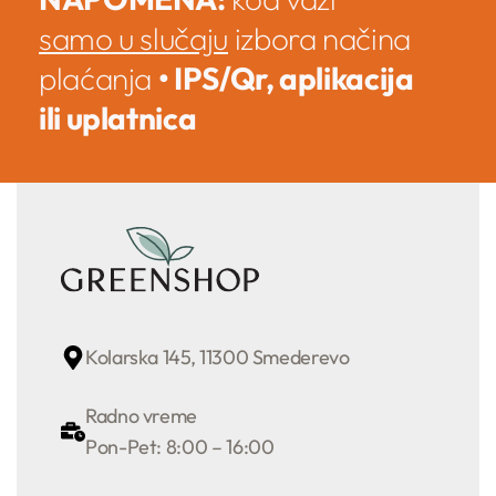
samo u slučaju
izbora načina
plaćanja
• IPS/Qr, aplikacija
ili uplatnica
Kolarska 145, 11300 Smederevo
Radno vreme
Pon-Pet: 8:00 – 16:00