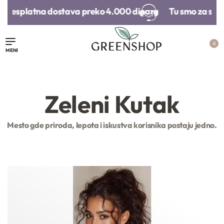
Besplatna dostava preko 4.000 dinara​
Tu smo za sva v
0
Zeleni Kutak
Mesto gde priroda, lepota i iskustva korisnika postaju jedno.
Poklon vaučer
Organski šampon za
Olovka za us
suvo pranje tamne
obraze
kose | Centifolia
3.000,
00
RSD
1.690,
00
RS
20.000,
00
RSD
1.790,
00
RSD
1.352,
00
RS