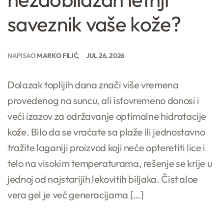
saveznik vaše kože?
NAPISAO
MARKO FILIĆ
JUL 26, 2026
Dolazak toplijih dana znači više vremena
provedenog na suncu, ali istovremeno donosi i
veći izazov za održavanje optimalne hidratacije
kože. Bilo da se vraćate sa plaže ili jednostavno
tražite laganiji proizvod koji neće opteretiti lice i
telo na visokim temperaturama, rešenje se krije u
jednoj od najstarijih lekovitih biljaka. Čist aloe
vera gel je već generacijama […]