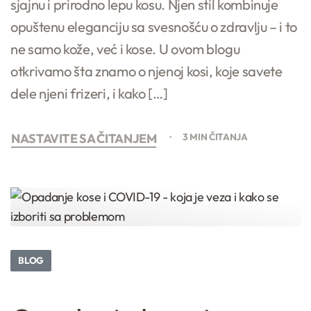
sjajnu i prirodno lepu kosu. Njen stil kombinuje
opuštenu eleganciju sa svesnošću o zdravlju – i to
ne samo kože, već i kose. U ovom blogu
otkrivamo šta znamo o njenoj kosi, koje savete
dele njeni frizeri, i kako […]
NASTAVITE SA ČITANJEM
3 MIN ČITANJA
BLOG