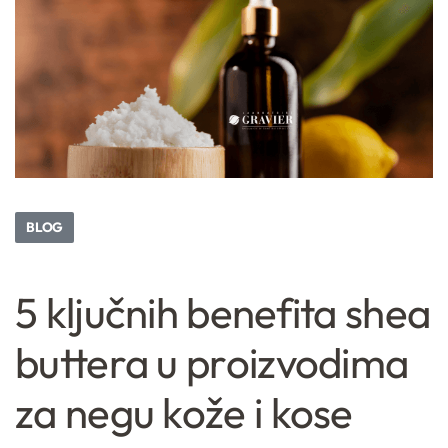
BLOG
5 ključnih benefita shea
buttera u proizvodima
za negu kože i kose