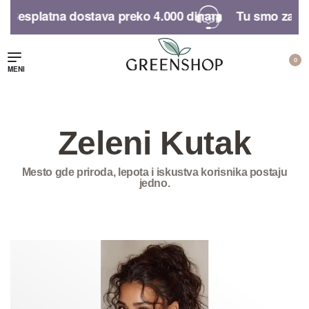
Besplatna dostava preko 4.000 dinara​
Tu smo za sva
0
Zeleni Kutak
Mesto gde priroda, lepota i iskustva korisnika postaju
jedno.
Poklon vaučer
Organski šampon
Olovka za us
za suvo pranje
obraze
tamne kose |
Centifolia
3.000,
00
RSD
1.690,
00
RS
20.000,
00
RSD
1.790,
00
RSD
1.352,
00
RS