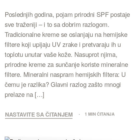
Poslednjih godina, pojam prirodni SPF postaje
sve traženiji – i to sa dobrim razlogom.
Tradicionalne kreme se oslanjaju na hemijske
filtere koji upijaju UV zrake i pretvaraju ih u
toplotu unutar vaše kože. Nasuprot njima,
prirodne kreme za sunčanje koriste mineralne
filtere. Mineralni naspram hemijskih filtera: U
čemu je razlika? Glavni razlog zašto mnogi
prelaze na […]
NASTAVITE SA ČITANJEM
1 MIN ČITANJA