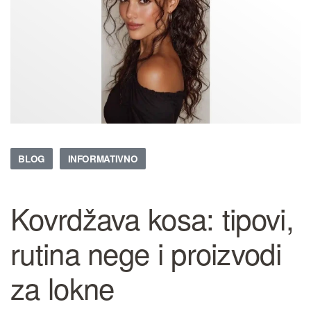
BLOG
INFORMATIVNO
Kovrdžava kosa: tipovi,
rutina nege i proizvodi
za lokne