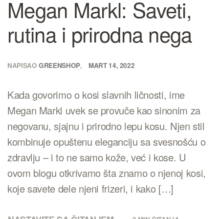
Megan Markl: Saveti,
rutina i prirodna nega
NAPISAO
GREENSHOP
MART 14, 2022
Kada govorimo o kosi slavnih ličnosti, ime
Megan Markl uvek se provuče kao sinonim za
negovanu, sjajnu i prirodno lepu kosu. Njen stil
kombinuje opuštenu eleganciju sa svesnošću o
zdravlju – i to ne samo kože, već i kose. U
ovom blogu otkrivamo šta znamo o njenoj kosi,
koje savete dele njeni frizeri, i kako […]