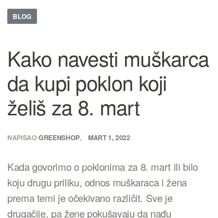
BLOG
Kako navesti muškarca
da kupi poklon koji
želiš za 8. mart
NAPISAO
GREENSHOP
MART 1, 2022
Kada govorimo o poklonima za 8. mart ili bilo
koju drugu priliku, odnos muškaraca i žena
prema temi je očekivano različit. Sve je
drugačije, pa žene pokušavaju da nađu