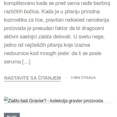
komplikovano kada se pred vama nađe bezbroj
različitih bočica. Kada je u pitanju prirodna
kozmetika za lice, pravilan redosled nanošenja
proizvoda je presudan faktor da bi dragoceni
aktivni sastojci zaista delovali. U svetu nege,
jedno od najčešćih pitanja koje izaziva
nedoumice kod mnogih jeste: da li se posle
seruma […]
NASTAVITE SA ČITANJEM
3 MIN ČITANJA
BLOG