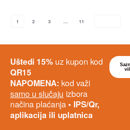
1
2
3
…
11
Uštedi 15%
uz kupon kod
Sazn
QR15
vi
NAPOMENA:
kod važi
samo u slučaju
izbora
načina plaćanja
• IPS/Qr,
aplikacija ili uplatnica