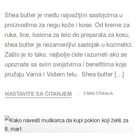
Shea butter je među najvažijim sastojcima u
proizvodima za negu kože i kose. Od kreme za
ruke, lice, losiona za telo do preparata za kosu,
shea butter je nezamenljivi sastojak u kozmetici.
Zašto je to tako, najbolje ćete razumeti ako se
upoznate sa svim svojstvima i benefitima koje
pružaju Vama i Vašem telu. Shea butter […]
NASTAVITE SA ČITANJEM
3 MIN ČITANJA