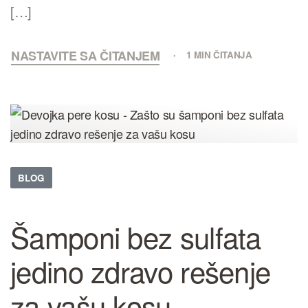
[…]
NASTAVITE SA ČITANJEM
1 MIN ČITANJA
BLOG
Šamponi bez sulfata
jedino zdravo rešenje
za vašu kosu