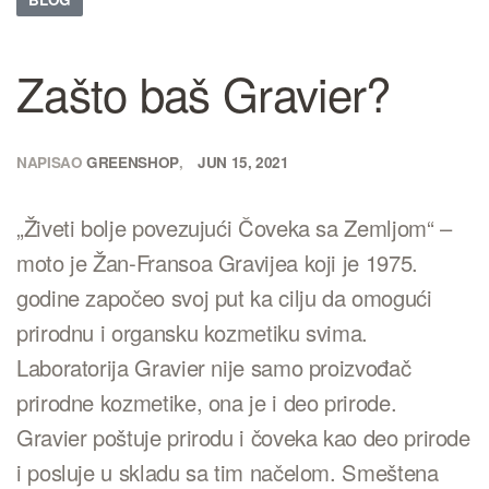
Zašto baš Gravier?
NAPISAO
GREENSHOP
JUN 15, 2021
„Živeti bolje povezujući Čoveka sa Zemljom“ –
moto je Žan-Fransoa Gravijea koji je 1975.
godine započeo svoj put ka cilju da omogući
prirodnu i organsku kozmetiku svima.
Laboratorija Gravier nije samo proizvođač
prirodne kozmetike, ona je i deo prirode.
Gravier poštuje prirodu i čoveka kao deo prirode
i posluje u skladu sa tim načelom. Smeštena