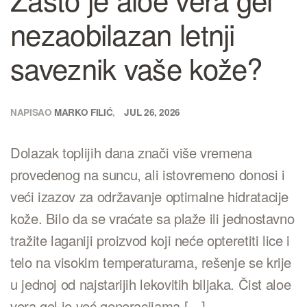
nezaobilazan letnji
saveznik vaše kože?
NAPISAO
MARKO FILIĆ
JUL 26, 2026
Dolazak toplijih dana znači više vremena
provedenog na suncu, ali istovremeno donosi i
veći izazov za održavanje optimalne hidratacije
kože. Bilo da se vraćate sa plaže ili jednostavno
tražite laganiji proizvod koji neće opteretiti lice i
telo na visokim temperaturama, rešenje se krije
u jednoj od najstarijih lekovitih biljaka. Čist aloe
vera gel je već generacijama […]