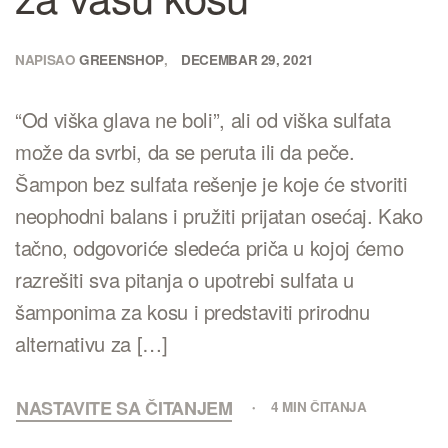
NAPISAO
GREENSHOP
DECEMBAR 29, 2021
“Od viška glava ne boli”, ali od viška sulfata
može da svrbi, da se peruta ili da peče.
Šampon bez sulfata rešenje je koje će stvoriti
neophodni balans i pružiti prijatan osećaj. Kako
tačno, odgovoriće sledeća priča u kojoj ćemo
razrešiti sva pitanja o upotrebi sulfata u
šamponima za kosu i predstaviti prirodnu
alternativu za […]
NASTAVITE SA ČITANJEM
4 MIN ČITANJA