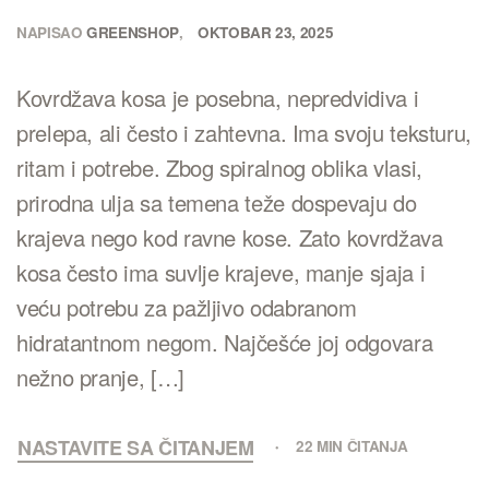
NAPISAO
GREENSHOP
OKTOBAR 23, 2025
Kovrdžava kosa je posebna, nepredvidiva i
prelepa, ali često i zahtevna. Ima svoju teksturu,
ritam i potrebe. Zbog spiralnog oblika vlasi,
prirodna ulja sa temena teže dospevaju do
krajeva nego kod ravne kose. Zato kovrdžava
kosa često ima suvlje krajeve, manje sjaja i
veću potrebu za pažljivo odabranom
hidratantnom negom. Najčešće joj odgovara
nežno pranje, […]
NASTAVITE SA ČITANJEM
22 MIN ČITANJA