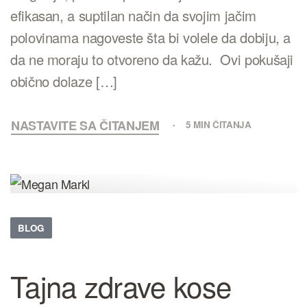
efikasan, a suptilan način da svojim jačim
polovinama nagoveste šta bi volele da dobiju, a
da ne moraju to otvoreno da kažu. Ovi pokušaji
obično dolaze […]
NASTAVITE SA ČITANJEM
5 MIN ČITANJA
BLOG
Tajna zdrave kose