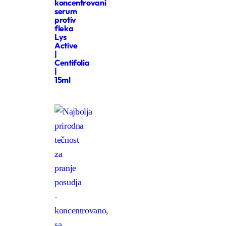
koncentrovani
serum
protiv
fleka
Lys
Active
|
Centifolia
|
15ml