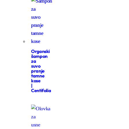
Organski
šampon
za
suvo
pranje
tamne
kose
|
Centifolia