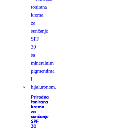
Prirodna
tonirana
krema
za
sunčanje
SPF
30