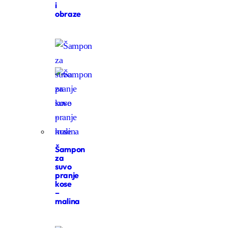
i
obraze
Šampon
za
suvo
pranje
kose
–
malina