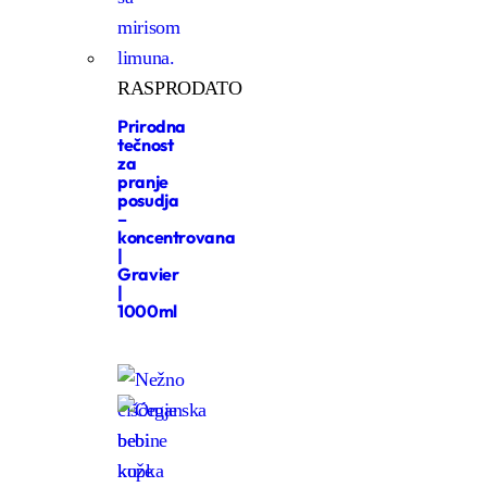
RASPRODATO
Prirodna
tečnost
za
pranje
posudja
–
koncentrovana
|
Gravier
|
1000ml