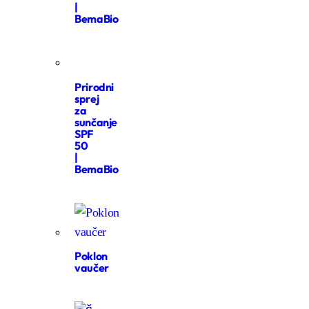
|
BemaBio
Prirodni
sprej
za
sunčanje
SPF
50
|
BemaBio
Poklon
vaučer