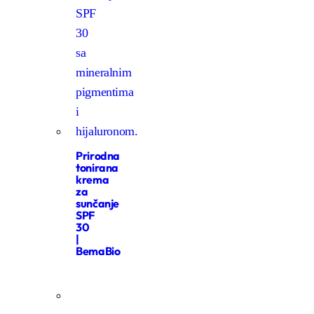
Prirodna
tonirana
krema
za
sunčanje
SPF
30
|
BemaBio