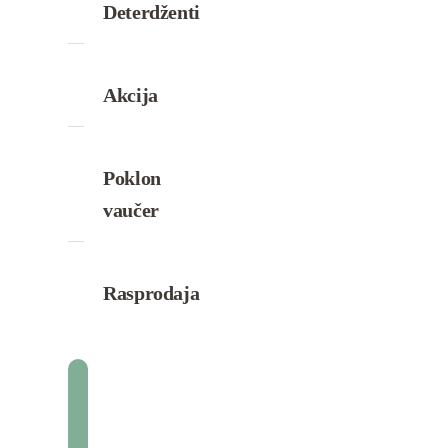
Deterdženti
Akcija
Poklon
vaučer
Rasprodaja