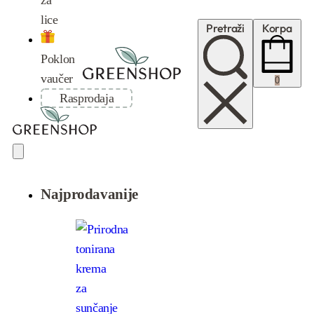
lice
Pretraži
Korpa
Poklon
vaučer
0
Rasprodaja
Najprodavanije