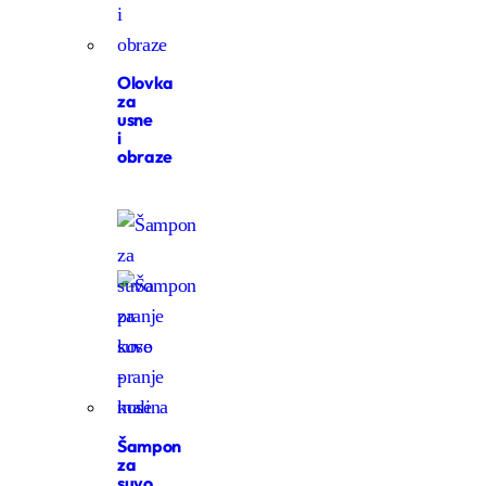
Olovka
za
usne
i
obraze
Šampon
za
suvo