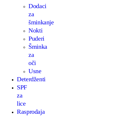
Dodaci
za
šminkanje
Nokti
Puderi
Šminka
za
oči
Usne
Deterdženti
SPF
za
lice
Rasprodaja