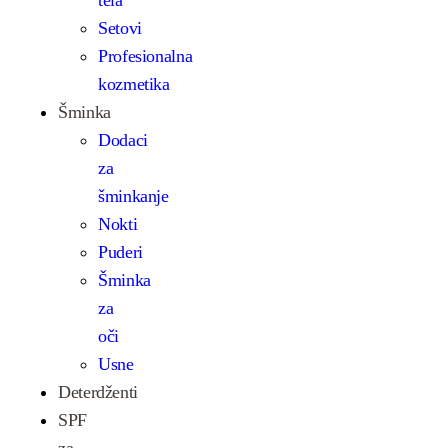
Setovi
Profesionalna
kozmetika
Šminka
Dodaci
za
šminkanje
Nokti
Puderi
Šminka
za
oči
Usne
Deterdženti
SPF
za