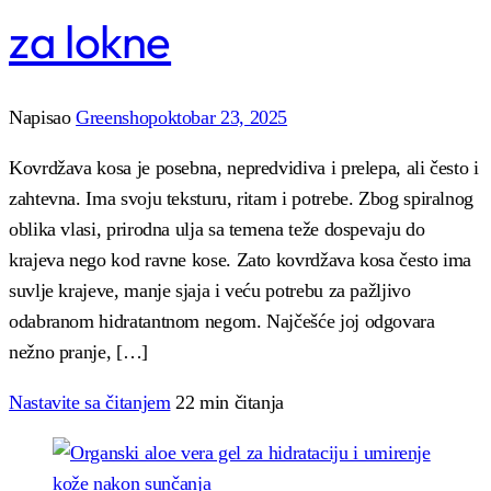
za lokne
Napisao
Greenshop
oktobar 23, 2025
Kovrdžava kosa je posebna, nepredvidiva i prelepa, ali često i
zahtevna. Ima svoju teksturu, ritam i potrebe. Zbog spiralnog
oblika vlasi, prirodna ulja sa temena teže dospevaju do
krajeva nego kod ravne kose. Zato kovrdžava kosa često ima
suvlje krajeve, manje sjaja i veću potrebu za pažljivo
odabranom hidratantnom negom. Najčešće joj odgovara
nežno pranje, […]
Nastavite sa čitanjem
22 min čitanja