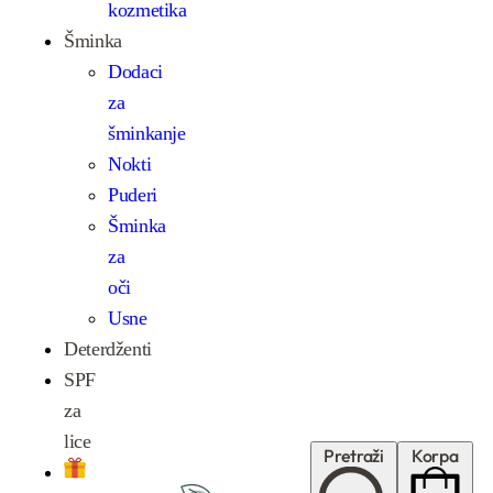
kozmetika
Šminka
Dodaci
za
šminkanje
Nokti
Puderi
Šminka
za
oči
Usne
Deterdženti
SPF
za
lice
Pretraži
Korpa