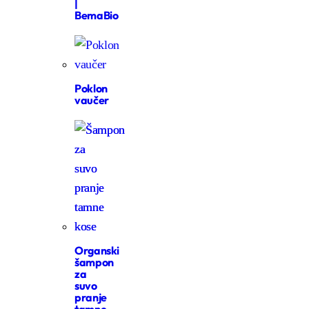
|
BemaBio
Poklon
vaučer
Organski
šampon
za
suvo
pranje