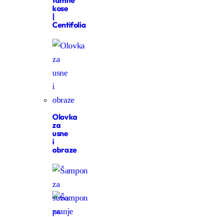
tamne
kose
|
Centifolia
Olovka
za
usne
i
obraze