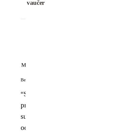
vaučer
Marija
O.
Beograd
“Svi
proizvodi
su
odlični,