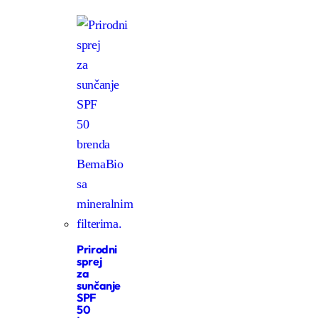
Prirodni
sprej
za
sunčanje
SPF
50