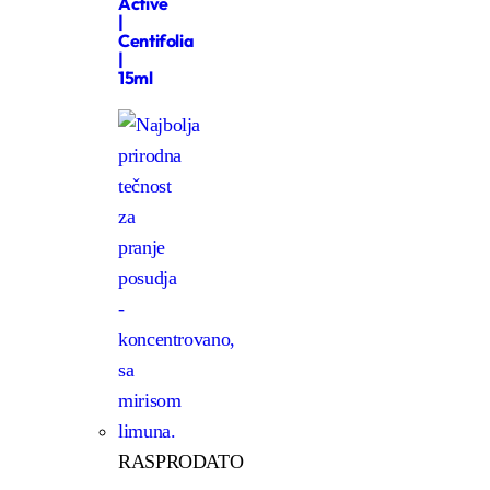
Active
|
Centifolia
|
15ml
RASPRODATO