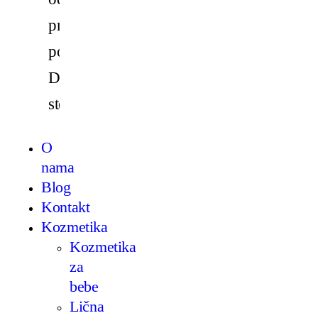
prema
potrošačima!
Divni
ste!”
O
nama
Blog
Kontakt
Kozmetika
Kozmetika
za
bebe
Lična