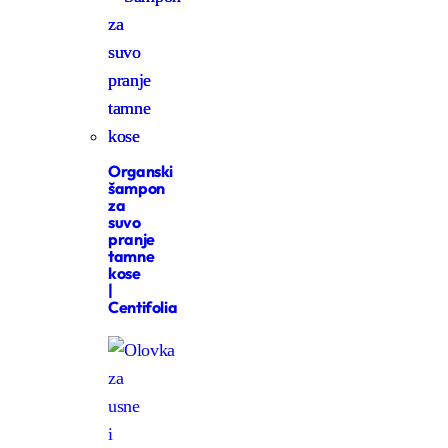
Organski
šampon
za
suvo
pranje
tamne
kose
|
Centifolia