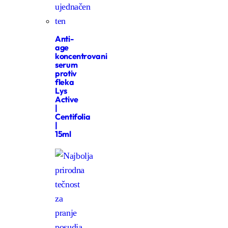
Anti-
age
koncentrovani
serum
protiv
fleka
Lys
Active
|
Centifolia
|
15ml