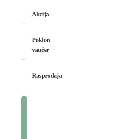
Akcija
Poklon
vaučer
Rasprodaja
Marija O.
Beograd