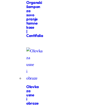
Organski
šampon
za
suvo
pranje
tamne
kose
|
Centifolia
Olovka
za
usne
i
obraze