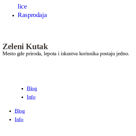
lice
Rasprodaja
Zeleni Kutak
Mesto gde priroda, lepota i iskustva korisnika postaju jedno.
Blog
Info
Blog
Info