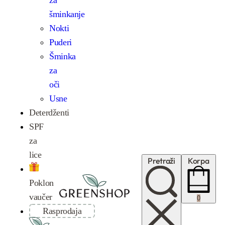
šminkanje
Nokti
Puderi
Šminka
za
oči
Usne
Deterdženti
SPF
za
lice
Pretraži
Korpa
Poklon
vaučer
0
Rasprodaja