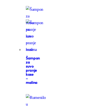
Šampon
za
suvo
pranje
kose
–
malina