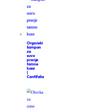
Organski
šampon
za
suvo
pranje
tamne
kose
|
Centifolia