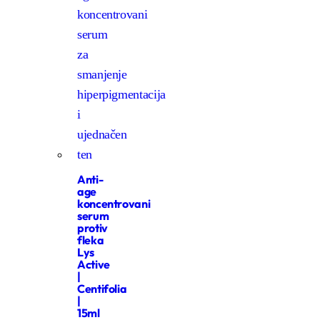
Anti-
age
koncentrovani
serum
protiv
fleka
Lys
Active
|
Centifolia
|
15ml