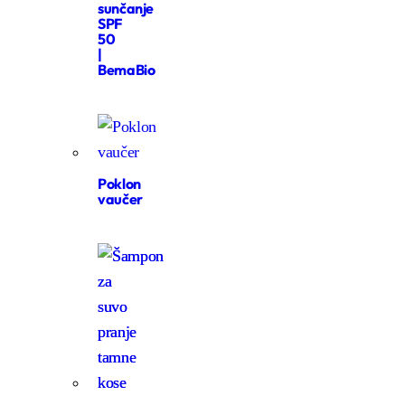
sunčanje
SPF
50
|
BemaBio
Poklon
vaučer