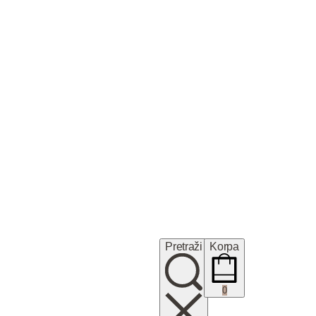
Pretraži
Korpa
0