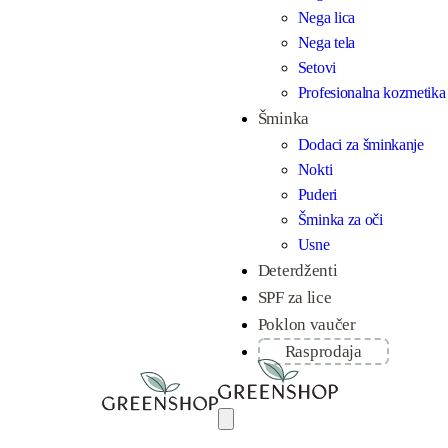
Nega lica
Nega tela
Setovi
Profesionalna kozmetika
Šminka
Dodaci za šminkanje
Nokti
Puderi
Šminka za oči
Usne
Deterdženti
SPF za lice
Poklon vaučer
Rasprodaja