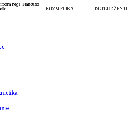
rirodna nega. Francuski
POGLEDAJ VIŠE
POGLEDAJ VIŠ
dir.
KOZMETIKA
DETERDŽENT
be
zmetika
anje