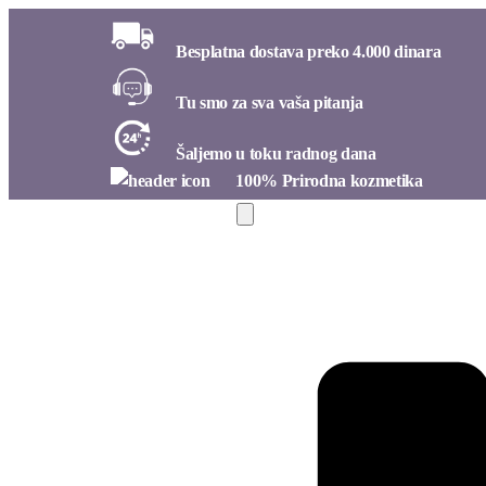
Besplatna dostava preko 4.000 dinara​
Tu smo za sva vaša pitanja​
Šaljemo u toku radnog dana​
100% Prirodna kozmetika​