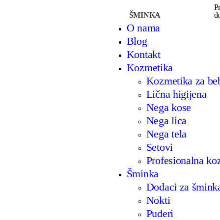
POGLEDAJ VIŠE
P
ŠMINKA
do
O nama
Blog
Kontakt
Kozmetika
Kozmetika za be
Lična higijena
Nega kose
Nega lica
Nega tela
Setovi
Profesionalna ko
Šminka
Dodaci za šmink
Nokti
Puderi