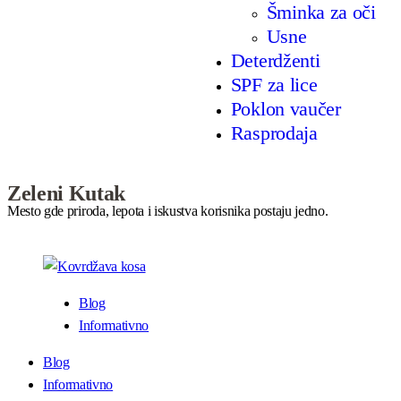
Šminka za oči
Usne
Deterdženti
SPF za lice
Poklon vaučer
Rasprodaja
Zeleni Kutak
Mesto gde priroda, lepota i iskustva korisnika postaju jedno.
Blog
Informativno
Blog
Informativno