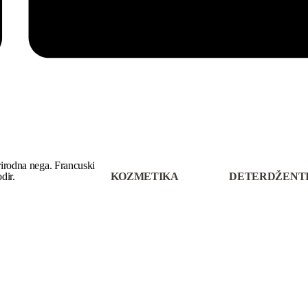
rirodna nega. Francuski
POGLEDAJ VIŠE
POGLEDAJ VIŠ
dir.
KOZMETIKA
DETERDŽENT