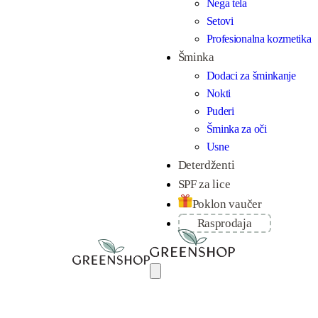
Nega tela
Setovi
Profesionalna kozmetika
Šminka
Dodaci za šminkanje
Nokti
Puderi
Šminka za oči
Usne
Deterdženti
SPF za lice
Poklon vaučer
Rasprodaja