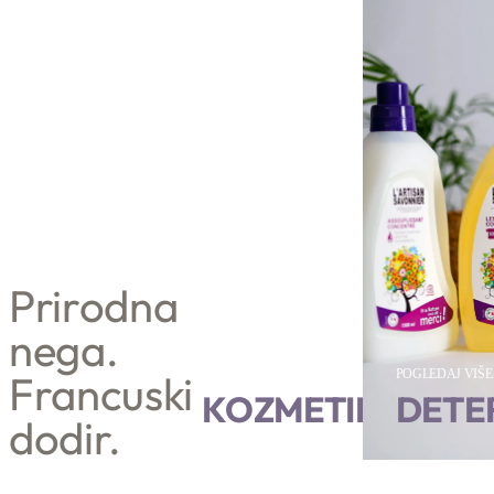
Prirodna
nega.
Francuski
POGLEDAJ VIŠE
POGLEDAJ VIŠE
KOZMETIKA
DETE
dodir.