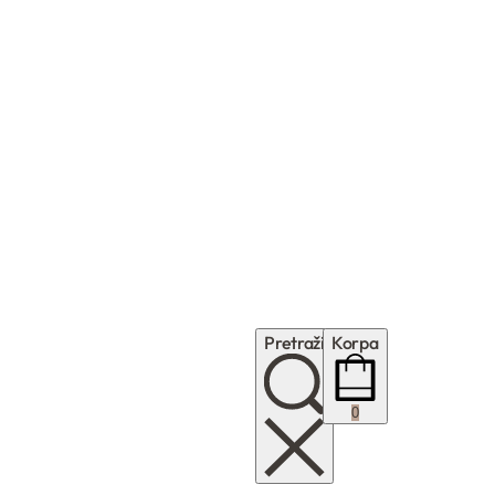
Pretraži
Korpa
0