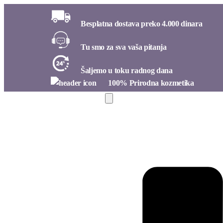
Besplatna dostava preko 4.000 dinara​
Tu smo za sva vaša pitanja​
Šaljemo u toku radnog dana​
100% Prirodna kozmetika​