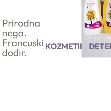
Prirodna
nega.
Francuski
POGLEDAJ VIŠE
POGLEDAJ VIŠE
KOZMETIKA
DETE
dodir.