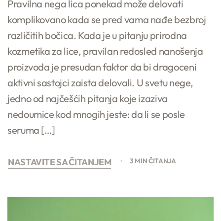
Pravilna nega lica ponekad može delovati
komplikovano kada se pred vama nađe bezbroj
različitih bočica. Kada je u pitanju prirodna
kozmetika za lice, pravilan redosled nanošenja
proizvoda je presudan faktor da bi dragoceni
aktivni sastojci zaista delovali. U svetu nege,
jedno od najčešćih pitanja koje izaziva
nedoumice kod mnogih jeste: da li se posle
seruma […]
NASTAVITE SA ČITANJEM
3 MIN ČITANJA