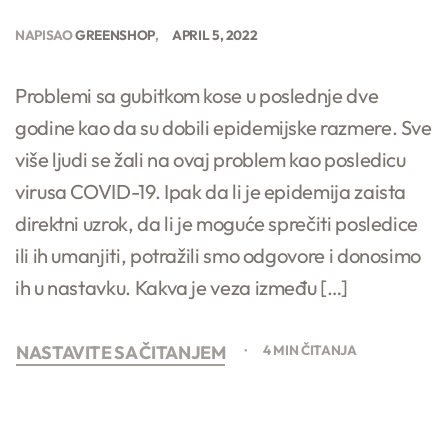
NAPISAO
GREENSHOP
APRIL 5, 2022
Problemi sa gubitkom kose u poslednje dve
godine kao da su dobili epidemijske razmere. Sve
više ljudi se žali na ovaj problem kao posledicu
virusa COVID-19. Ipak da li je epidemija zaista
direktni uzrok, da li je moguće sprečiti posledice
ili ih umanjiti, potražili smo odgovore i donosimo
ih u nastavku. Kakva je veza između […]
NASTAVITE SA ČITANJEM
4 MIN ČITANJA