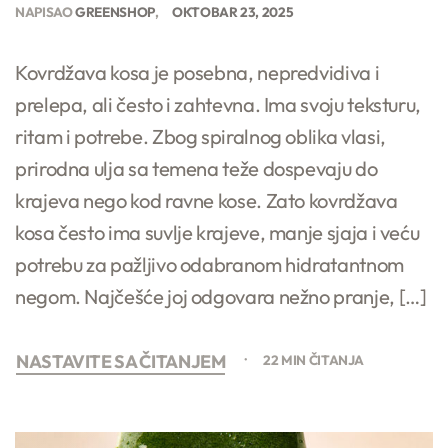
NAPISAO
GREENSHOP
OKTOBAR 23, 2025
Kovrdžava kosa je posebna, nepredvidiva i
prelepa, ali često i zahtevna. Ima svoju teksturu,
ritam i potrebe. Zbog spiralnog oblika vlasi,
prirodna ulja sa temena teže dospevaju do
krajeva nego kod ravne kose. Zato kovrdžava
kosa često ima suvlje krajeve, manje sjaja i veću
potrebu za pažljivo odabranom hidratantnom
negom. Najčešće joj odgovara nežno pranje, […]
NASTAVITE SA ČITANJEM
22 MIN ČITANJA