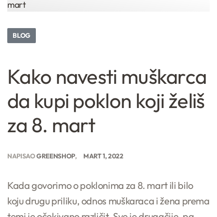
BLOG
Kako navesti muškarca
da kupi poklon koji želiš
za 8. mart
NAPISAO
GREENSHOP
MART 1, 2022
Kada govorimo o poklonima za 8. mart ili bilo
koju drugu priliku, odnos muškaraca i žena prema
temi je očekivano različit. Sve je drugačije, pa