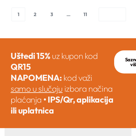
1
2
3
…
11
Uštedi 15%
uz kupon kod
Sazn
QR15
vi
NAPOMENA:
kod važi
samo u slučaju
izbora načina
plaćanja
• IPS/Qr, aplikacija
ili uplatnica