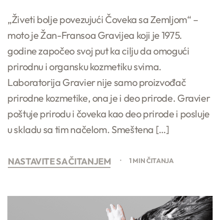
„Živeti bolje povezujući Čoveka sa Zemljom“ –
moto je Žan-Fransoa Gravijea koji je 1975.
godine započeo svoj put ka cilju da omogući
prirodnu i organsku kozmetiku svima.
Laboratorija Gravier nije samo proizvođač
prirodne kozmetike, ona je i deo prirode. Gravier
poštuje prirodu i čoveka kao deo prirode i posluje
u skladu sa tim načelom. Smeštena […]
NASTAVITE SA ČITANJEM
1 MIN ČITANJA