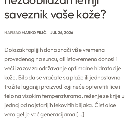
saveznik vaše kože?
NAPISAO
MARKO FILIĆ
JUL 26, 2026
Dolazak toplijih dana znači više vremena
provedenog na suncu, ali istovremeno donosi i
veći izazov za održavanje optimalne hidratacije
kože. Bilo da se vraćate sa plaže ili jednostavno
tražite laganiji proizvod koji neće opteretiti lice i
telo na visokim temperaturama, rešenje se krije u
jednoj od najstarijih lekovitih biljaka. Čist aloe
vera gel je već generacijama […]