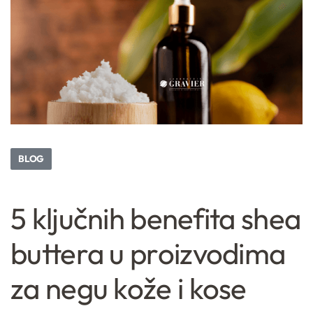
BLOG
5 ključnih benefita shea
buttera u proizvodima
za negu kože i kose