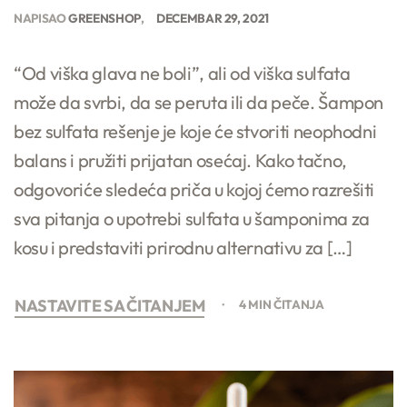
NAPISAO
GREENSHOP
DECEMBAR 29, 2021
“Od viška glava ne boli”, ali od viška sulfata
može da svrbi, da se peruta ili da peče. Šampon
bez sulfata rešenje je koje će stvoriti neophodni
balans i pružiti prijatan osećaj. Kako tačno,
odgovoriće sledeća priča u kojoj ćemo razrešiti
sva pitanja o upotrebi sulfata u šamponima za
kosu i predstaviti prirodnu alternativu za […]
NASTAVITE SA ČITANJEM
4 MIN ČITANJA