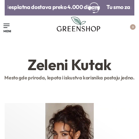
Besplatna dostava preko 4.000 dinara​
Tu smo za sva 
0
Zeleni Kutak
Mesto gde priroda, lepota i iskustva korisnika postaju jedno.
Poklon vaučer
Organski šampon za
Olovka za us
suvo pranje tamne
obraze
kose | Centifolia
3.000,
00
RSD
1.690,
00
RS
20.000,
00
RSD
1.790,
00
RSD
1.352,
00
RS