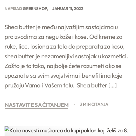
NAPISAO
GREENSHOP
JANUAR 11, 2022
Shea butter je među najvažijim sastojcima u
proizvodima za negu kože i kose. Od kreme za
ruke, lice, losiona za telo do preparata za kosu,
shea butter je nezamenljivi sastojak u kozmetici.
Zašto je to tako, najbolje ćete razumeti ako se
upoznate sa svim svojstvima i benefitima koje
pružaju Vama i Vašem telu. Shea butter […]
NASTAVITE SA ČITANJEM
3 MIN ČITANJA