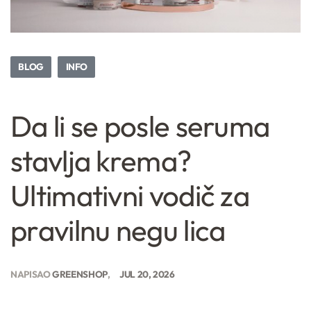
BLOG
INFO
Da li se posle seruma
stavlja krema?
Ultimativni vodič za
pravilnu negu lica
NAPISAO
GREENSHOP
JUL 20, 2026