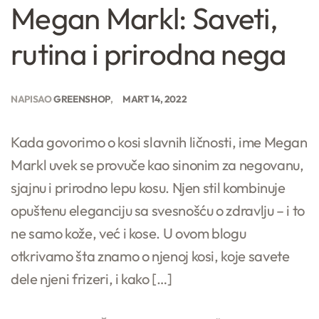
Megan Markl: Saveti,
rutina i prirodna nega
NAPISAO
GREENSHOP
MART 14, 2022
Kada govorimo o kosi slavnih ličnosti, ime Megan
Markl uvek se provuče kao sinonim za negovanu,
sjajnu i prirodno lepu kosu. Njen stil kombinuje
opuštenu eleganciju sa svesnošću o zdravlju – i to
ne samo kože, već i kose. U ovom blogu
otkrivamo šta znamo o njenoj kosi, koje savete
dele njeni frizeri, i kako […]