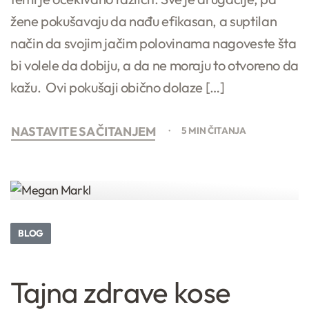
žene pokušavaju da nađu efikasan, a suptilan
način da svojim jačim polovinama nagoveste šta
bi volele da dobiju, a da ne moraju to otvoreno da
kažu. Ovi pokušaji obično dolaze […]
NASTAVITE SA ČITANJEM
5 MIN ČITANJA
BLOG
Tajna zdrave kose