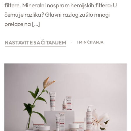
filtere. Mineralni naspram hemijskih filtera: U
čemu je razlika? Glavni razlog zašto mnogi
prelaze na […]
NASTAVITE SA ČITANJEM
1 MIN ČITANJA