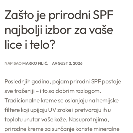
Zašto je prirodni SPF
najbolji izbor za vaše
lice i telo?
NAPISAO
MARKO FILIĆ
AVGUST 2, 2026
Poslednjih godina, pojam prirodni SPF postaje
sve traženiji – i to sa dobrim razlogom.
Tradicionalne kreme se oslanjaju na hemijske
filtere koji upijaju UV zrake i pretvaraju ih u
toplotu unutar vaše kože. Nasuprot njima,
prirodne kreme za sunčanje koriste mineralne