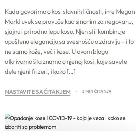
Kada govorimo o kosi slavnih ličnosti, ime Megan
Markl uvek se provuče kao sinonim za negovanu,
sjajnu i prirodno lepu kosu. Njen stil kombinuje
opuštenu eleganciju sa svesnošću o zdravlju – i to
ne samo kože, već i kose. U ovom blogu
otkrivamo šta znamo o njenoj kosi, koje savete
dele njeni frizeri, i kako […]
NASTAVITE SA ČITANJEM
3 MIN ČITANJA