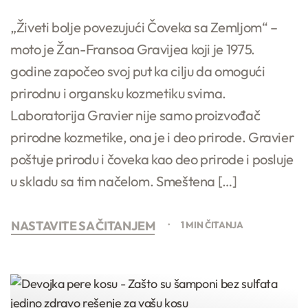
„Živeti bolje povezujući Čoveka sa Zemljom“ –
moto je Žan-Fransoa Gravijea koji je 1975.
godine započeo svoj put ka cilju da omogući
prirodnu i organsku kozmetiku svima.
Laboratorija Gravier nije samo proizvođač
prirodne kozmetike, ona je i deo prirode. Gravier
poštuje prirodu i čoveka kao deo prirode i posluje
u skladu sa tim načelom. Smeštena […]
NASTAVITE SA ČITANJEM
1 MIN ČITANJA