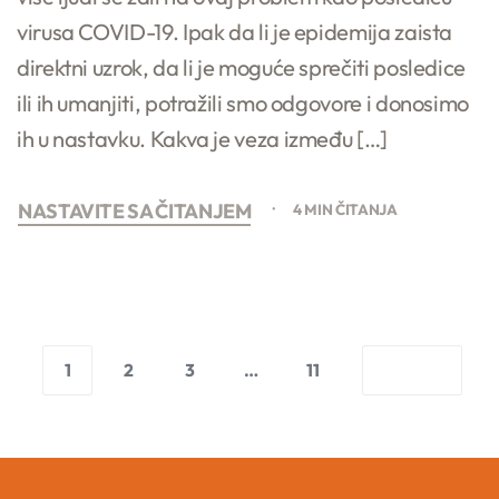
virusa COVID-19. Ipak da li je epidemija zaista
direktni uzrok, da li je moguće sprečiti posledice
ili ih umanjiti, potražili smo odgovore i donosimo
ih u nastavku. Kakva je veza između […]
NASTAVITE SA ČITANJEM
4 MIN ČITANJA
1
2
3
…
11