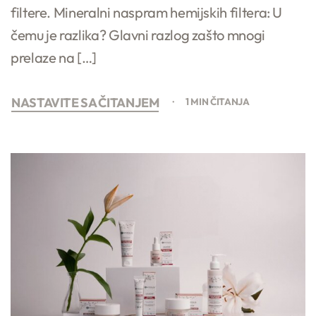
filtere. Mineralni naspram hemijskih filtera: U
čemu je razlika? Glavni razlog zašto mnogi
prelaze na […]
NASTAVITE SA ČITANJEM
1 MIN ČITANJA