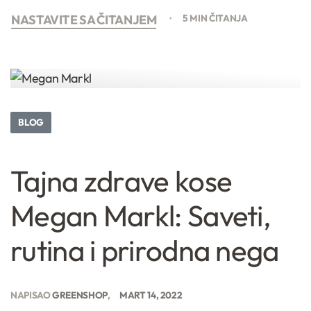
NASTAVITE SA ČITANJEM
5 MIN ČITANJA
BLOG
Tajna zdrave kose
Megan Markl: Saveti,
rutina i prirodna nega
NAPISAO
GREENSHOP
MART 14, 2022