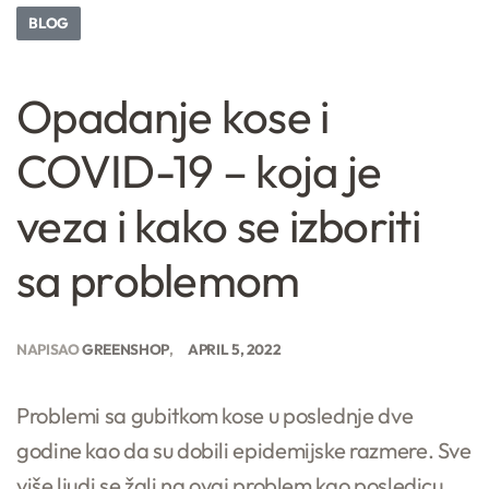
BLOG
Opadanje kose i
COVID-19 – koja je
veza i kako se izboriti
sa problemom
NAPISAO
GREENSHOP
APRIL 5, 2022
Problemi sa gubitkom kose u poslednje dve
godine kao da su dobili epidemijske razmere. Sve
više ljudi se žali na ovaj problem kao posledicu