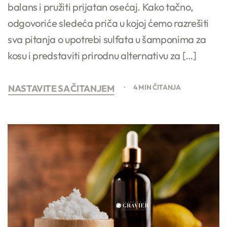
balans i pružiti prijatan osećaj. Kako tačno,
odgovoriće sledeća priča u kojoj ćemo razrešiti
sva pitanja o upotrebi sulfata u šamponima za
kosu i predstaviti prirodnu alternativu za […]
NASTAVITE SA ČITANJEM
4 MIN ČITANJA