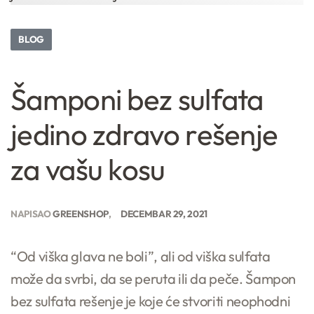
BLOG
Šamponi bez sulfata
jedino zdravo rešenje
za vašu kosu
NAPISAO
GREENSHOP
DECEMBAR 29, 2021
“Od viška glava ne boli”, ali od viška sulfata
može da svrbi, da se peruta ili da peče. Šampon
bez sulfata rešenje je koje će stvoriti neophodni