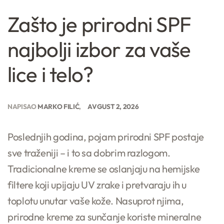
Zašto je prirodni SPF
najbolji izbor za vaše
lice i telo?
NAPISAO
MARKO FILIĆ
AVGUST 2, 2026
Poslednjih godina, pojam prirodni SPF postaje
sve traženiji – i to sa dobrim razlogom.
Tradicionalne kreme se oslanjaju na hemijske
filtere koji upijaju UV zrake i pretvaraju ih u
toplotu unutar vaše kože. Nasuprot njima,
prirodne kreme za sunčanje koriste mineralne