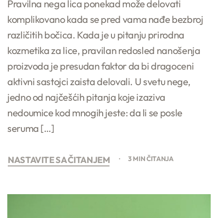
Pravilna nega lica ponekad može delovati
komplikovano kada se pred vama nađe bezbroj
različitih bočica. Kada je u pitanju prirodna
kozmetika za lice, pravilan redosled nanošenja
proizvoda je presudan faktor da bi dragoceni
aktivni sastojci zaista delovali. U svetu nege,
jedno od najčešćih pitanja koje izaziva
nedoumice kod mnogih jeste: da li se posle
seruma […]
NASTAVITE SA ČITANJEM
3 MIN ČITANJA