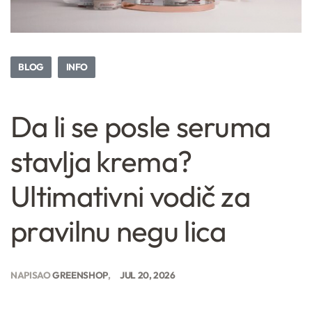
BLOG
INFO
Da li se posle seruma
stavlja krema?
Ultimativni vodič za
pravilnu negu lica
NAPISAO
GREENSHOP
JUL 20, 2026