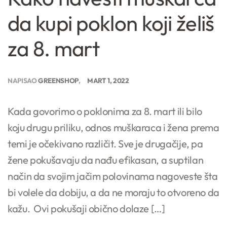
da kupi poklon koji želiš
za 8. mart
NAPISAO
GREENSHOP
MART 1, 2022
Kada govorimo o poklonima za 8. mart ili bilo
koju drugu priliku, odnos muškaraca i žena prema
temi je očekivano različit. Sve je drugačije, pa
žene pokušavaju da nađu efikasan, a suptilan
način da svojim jačim polovinama nagoveste šta
bi volele da dobiju, a da ne moraju to otvoreno da
kažu. Ovi pokušaji obično dolaze […]