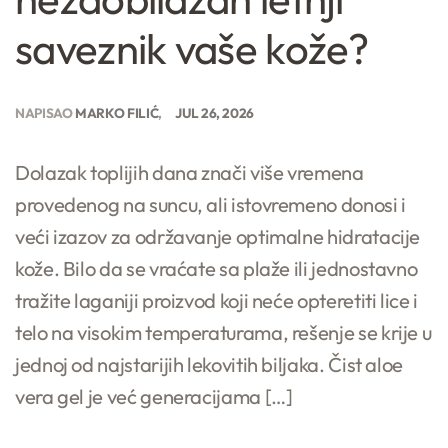
saveznik vaše kože?
NAPISAO
MARKO FILIĆ
JUL 26, 2026
Dolazak toplijih dana znači više vremena
provedenog na suncu, ali istovremeno donosi i
veći izazov za održavanje optimalne hidratacije
kože. Bilo da se vraćate sa plaže ili jednostavno
tražite laganiji proizvod koji neće opteretiti lice i
telo na visokim temperaturama, rešenje se krije u
jednoj od najstarijih lekovitih biljaka. Čist aloe
vera gel je već generacijama […]