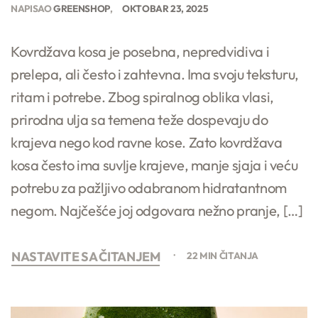
NAPISAO
GREENSHOP
OKTOBAR 23, 2025
Kovrdžava kosa je posebna, nepredvidiva i
prelepa, ali često i zahtevna. Ima svoju teksturu,
ritam i potrebe. Zbog spiralnog oblika vlasi,
prirodna ulja sa temena teže dospevaju do
krajeva nego kod ravne kose. Zato kovrdžava
kosa često ima suvlje krajeve, manje sjaja i veću
potrebu za pažljivo odabranom hidratantnom
negom. Najčešće joj odgovara nežno pranje, […]
NASTAVITE SA ČITANJEM
22 MIN ČITANJA