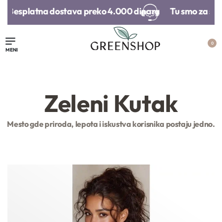
Besplatna dostava preko 4.000 dinara​
Tu smo za sva 
0
Zeleni Kutak
Mesto gde priroda, lepota i iskustva korisnika postaju jedno.
Poklon vaučer
Organski šampon
Olovka za us
za suvo pranje
obraze
tamne kose |
Centifolia
3.000,
00
RSD
1.690,
00
RS
20.000,
00
RSD
1.790,
00
RSD
1.352,
00
RS