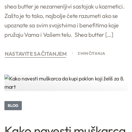
shea butter je nezamenljivi sastojak u kozmetici.
Zašto je to tako, najbolje ćete razumeti ako se
upoznate sa svim svojstvima i benefitima koje
pružaju Vama i Vašem telu. Shea butter […]
NASTAVITE SA ČITANJEM
3 MIN ČITANJA
BLOG
Kako navesti muškarca